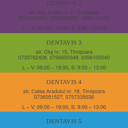
DENTAVIS 2
str. Ady Endre nr. 2, Timișoara
0734322943
,
0752656352
,
0356111052
L – V: 09:00 – 19:00, S: 9:00 – 13:00
DENTAVIS 3
str. Cluj nr. 15, Timișoara
0733762428
,
0756650348
,
0356100540
L – V: 09:00 – 19:00, S: 9:00 – 13:00
DENTAVIS 4
str. Calea Aradului nr. 18, Timișoara
0736051527
,
0757335036
L – V: 09:00 – 19:00, S: 9:00 – 13:00
DENTAVIS 5