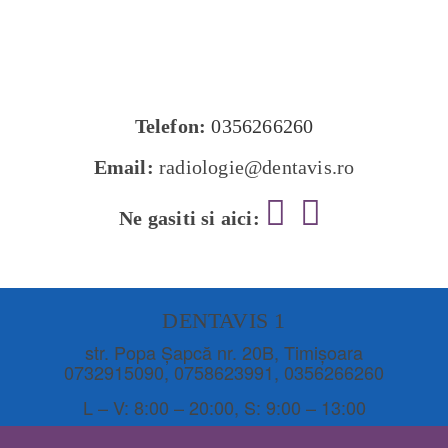
Telefon:
0356266260
Email:
radiologie@dentavis.ro
Ne gasiti si aici:
DENTAVIS 1
str. Popa Șapcă nr. 20B, Timișoara
0732915090
,
0758623991
,
0356266260
L – V: 8:00 – 20:00, S: 9:00 – 13:00