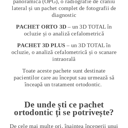
panoramică (OPG), o radiografie de craniu
lateral și un pachet complet de fotografii de
diagnostic
PACHET ORTO
3D
–
un 3D TOTAL în
ocluzie și o analiză cefalometrică
PACHET
3D PLUS
–
un 3D TOTAL în
ocluzie, o analiză cefalometrică și o scanare
intraorală
Toate aceste pachete sunt destinate
pacientilor care au început sau urmează să
înceapă un tratament ortodontic.
De unde ști ce pachet
ortodontic ți se potrivește?
De cele mai multe ori, înaintea începerii unui