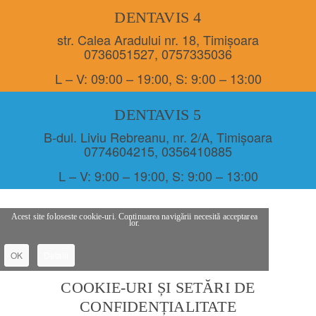
DENTAVIS 4
str. Calea Aradului nr. 18, Timișoara
0736051527
,
0757335036
L – V: 09:00 – 19:00, S: 9:00 – 13:00
DENTAVIS 5
B-dul. Liviu Rebreanu, nr. 2/A, Timișoara
0774604215
,
0356410885
L – V: 9:00 – 19:00, S: 9:00 – 13:00
Acest site foloseste cookie-uri. Continuarea navigării necesită acceptarea
lor.
OK
Detalii
COOKIE-URI ȘI SETĂRI DE
CONFIDENȚIALITATE