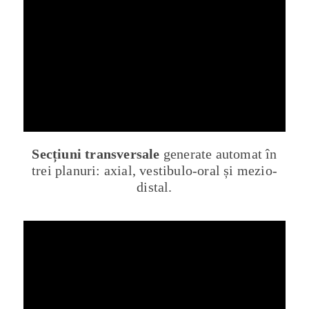
Secțiuni transversale
generate automat în
trei planuri: axial, vestibulo-oral și mezio-
distal.