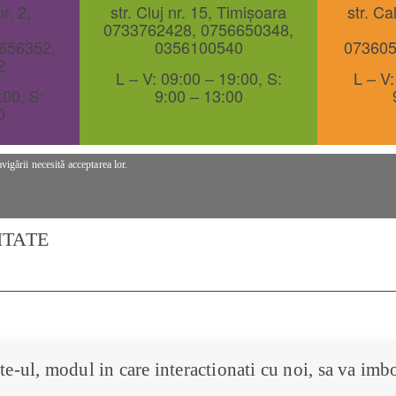
r. 2,
str. Cluj nr. 15, Timișoara
str. Ca
0733762428
,
0756650348
,
656352
,
0356100540
07360
2
L – V: 09:00 – 19:00, S:
L – V:
:00, S:
9:00 – 13:00
0
vigării necesită acceptarea lor.
ITATE
te-ul, modul in care interactionati cu noi, sa va imb