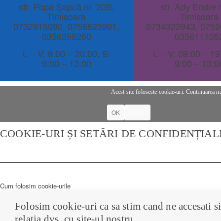
str. Popa Șapcă nr. 20B,
str. Ady Endre n
Timișoara
Timișoara
0732915090
,
0758623991
,
0734322943
,
0752
0356266260
035611105
L – V: 8:00 – 20:00, S:
L – V: 09:00 – 19
9:00 – 13:00
9:00 – 13:0
Acest site foloseste cookie-uri. Continuarea na
OK
Detalii
COOKIE-URI ȘI SETĂRI DE CONFIDENȚIAL
Cum folosim cookie-urile
Folosim cookie-uri ca sa stim cand ne accesati si
relatia dvs. cu site-ul nostru.