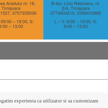
lea Aradului nr. 18,
B-dul. Liviu Rebreanu, nr.
Timișoara
2/A, Timișoara
51527
,
0757335036
0774604215
,
0356410885
 09:00 – 19:00, S:
L – V: 9:00 – 19:00, S:
9:00 – 13:00
9:00 – 13:00
ogatim experienta ca utilizator si sa customizam