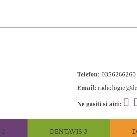
Telefon:
0356266260
Email:
radiologie@de
Ne gasiti si aici:
 2
DENTAVIS 3
D