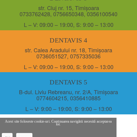
str. Cluj nr. 15, Timișoara
0733762428
,
0756650348
,
0356100540
L – V: 09:00 – 19:00, S: 9:00 – 13:00
DENTAVIS 4
str. Calea Aradului nr. 18, Timișoara
0736051527
,
0757335036
L – V: 09:00 – 19:00, S: 9:00 – 13:00
DENTAVIS 5
B-dul. Liviu Rebreanu, nr. 2/A, Timișoara
0774604215
,
0356410885
L – V: 9:00 – 19:00, S: 9:00 – 13:00
Acest site foloseste cookie-uri. Continuarea navigării necesită acceptarea
lor.