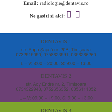
Email:
radiologie@dentavis.ro
Ne gasiti si aici:
DENTAVIS 1
str. Popa Șapcă nr. 20B, Timișoara
0732915090
,
0758623991
,
0356266260
L – V: 8:00 – 20:00, S: 9:00 – 13:00
DENTAVIS 2
str. Ady Endre nr. 2, Timișoara
0734322943
,
0752656352
,
0356111052
L – V: 09:00 – 19:00, S: 9:00 – 13:00
DENTAVIS 3